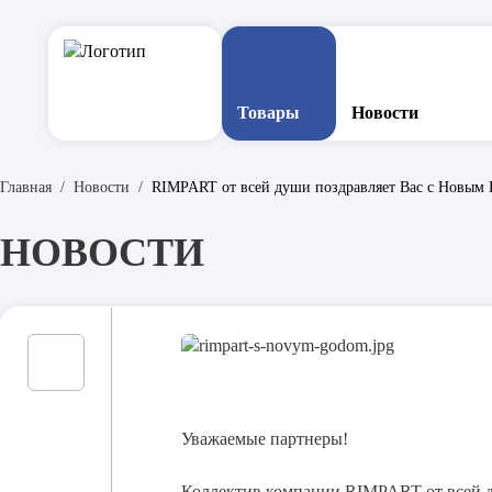
Товары
Новости
Главная
Новости
RIMPART от всей души поздравляет Вас с Новым 
Быстроразъемные соедин
НОВОСТИ
Контроллеры горячекана
Оборудование и инструме
Сопла для термопластавт
Уважаемые партнеры!
Коллектив компании RIMPART от всей д