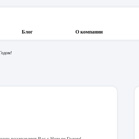
Блог
О компании
Годом!
ения
льных систем
нты
оматов
уши поздравляет Вас с Новым Годом!