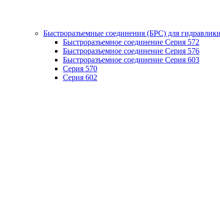
Быстроразъемные соединения (БРС) для гидравлик
Быстроразъемное соединение Серия 572
Быстроразъемное соединение Серия 576
Быстроразъемное соединение Серия 603
Серия 570
Серия 602